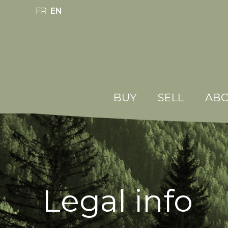
FR
EN
BUY
SELL
ABO
Legal info