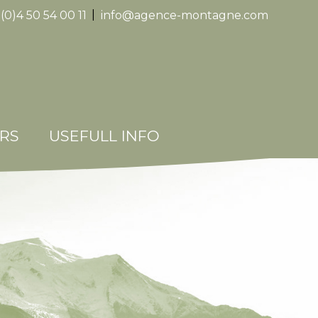
(0)4 50 54 00 11
|
info@agence-montagne.com
Replica
Watche
RS
USEFULL INFO